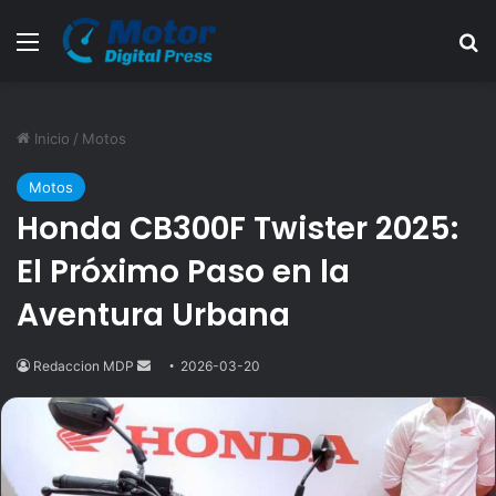
Menú
B
Inicio
/
Motos
Motos
Honda CB300F Twister 2025:
El Próximo Paso en la
Aventura Urbana
Redaccion MDP
Send
2026-03-20
an
email