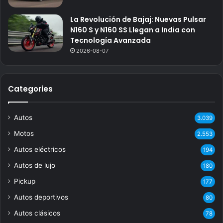
La Revolución de Bajaj: Nuevas Pulsar
N160 S y N160 SS Llegan a India con
Tecnología Avanzada
2026-08-07
Categories
Autos
3.039
Motos
2.553
Autos eléctricos
194
Autos de lujo
180
Pickup
177
Autos deportivos
80
Autos clásicos
78