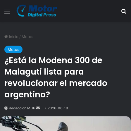
Menú
B
Inicio
/
Motos
Motos
¿Está la Modena 300 de
Malaguti lista para
revolucionar el mercado
argentino?
Redaccion MDP
Send
2026-06-18
an
email