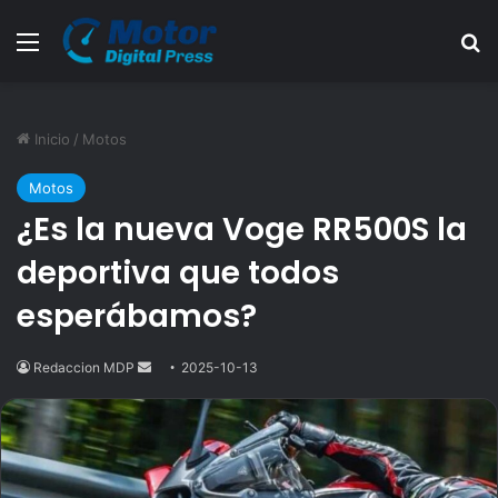
Menú
B
Inicio
/
Motos
Motos
¿Es la nueva Voge RR500S la
deportiva que todos
esperábamos?
Redaccion MDP
Send
2025-10-13
an
email