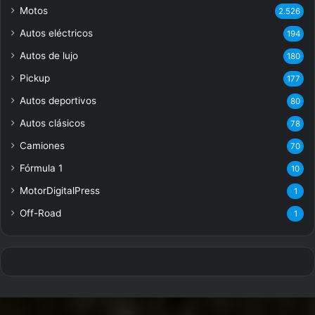
Motos
2.526
Autos eléctricos
194
Autos de lujo
180
Pickup
177
Autos deportivos
80
Autos clásicos
78
Camiones
70
Fórmula 1
10
MotorDigitalPress
1
Off-Road
1