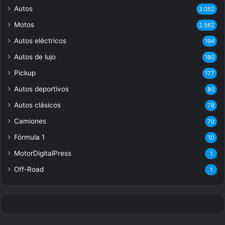
Autos
3.052
Motos
2.562
Autos eléctricos
194
Autos de lujo
180
Pickup
177
Autos deportivos
80
Autos clásicos
78
Camiones
70
Fórmula 1
10
MotorDigitalPress
1
Off-Road
1