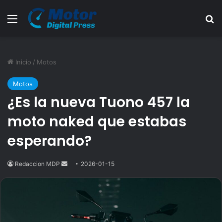
Menú
B
Inicio
/
Motos
Motos
¿Es la nueva Tuono 457 la
moto naked que estabas
esperando?
Redaccion MDP
Send
2026-01-15
an
email