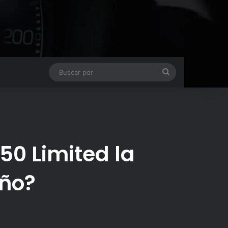
Buscar
por
50 Limited la
año?