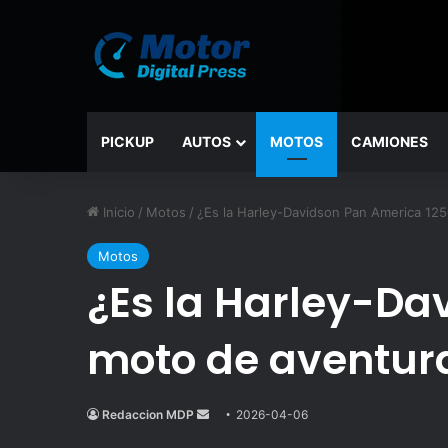
PICKUP
AUTOS
MOTOS
CAMIONES
Inicio
/
Motos
/
¿Es la Harley-Davidson Pan America 125
Motos
¿Es la Harley-Da
moto de aventur
Redaccion MDP
Send
2026-04-06
an