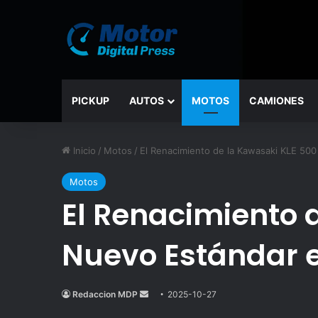
PICKUP
AUTOS
MOTOS
CAMIONES
Inicio
/
Motos
/
El Renacimiento de la Kawasaki KLE 500
Motos
El Renacimiento 
Nuevo Estándar e
Redaccion MDP
Send
2025-10-27
an