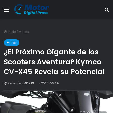
Menú
B
Inicio
/
Motos
Motos
¿El Próximo Gigante de los
Scooters Aventura? Kymco
CV-X45 Revela su Potencial
Redaccion MDP
Send
2026-06-19
an
email