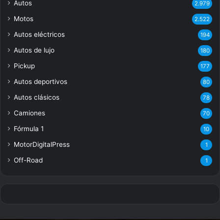
Autos
2.979
Motos
2.522
Autos eléctricos
194
Autos de lujo
180
Pickup
177
Autos deportivos
80
Autos clásicos
78
Camiones
70
Fórmula 1
10
MotorDigitalPress
1
Off-Road
1