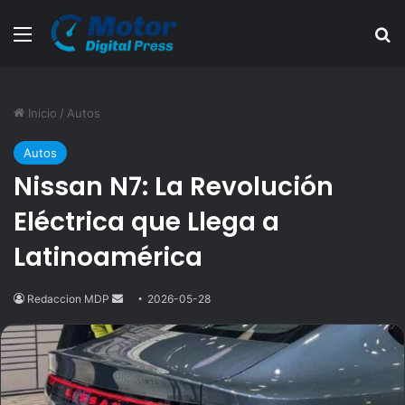
Menú
B
Inicio
/
Autos
Autos
Nissan N7: La Revolución
Eléctrica que Llega a
Latinoamérica
Redaccion MDP
Send
2026-05-28
an
email