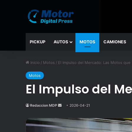
PICKUP
AUTOS
MOTOS
CAMIONES
Inicio
/
Motos
/
El Impulso del Mercado: Las Motos que
Motos
El Impulso del M
Redaccion MDP
Send
2026-04-21
an
email