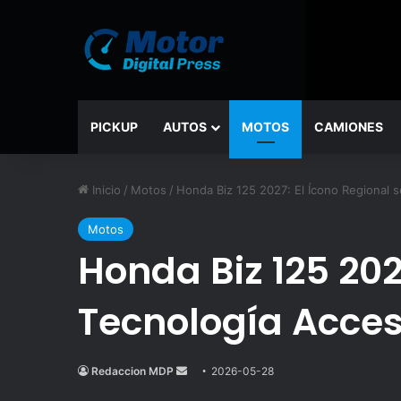
PICKUP
AUTOS
MOTOS
CAMIONES
Inicio
/
Motos
/
Honda Biz 125 2027: El Ícono Regional 
Motos
Honda Biz 125 202
Tecnología Acces
Redaccion MDP
Send
2026-05-28
an