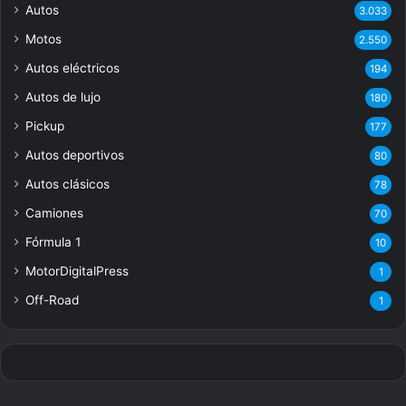
Autos
3.033
Motos
2.550
Autos eléctricos
194
Autos de lujo
180
Pickup
177
Autos deportivos
80
Autos clásicos
78
Camiones
70
Fórmula 1
10
MotorDigitalPress
1
Off-Road
1