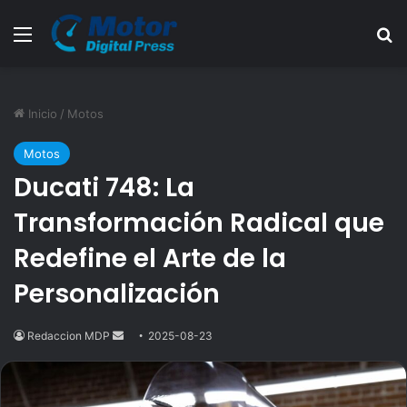
Menú
B
Inicio
/
Motos
Motos
Ducati 748: La
Transformación Radical que
Redefine el Arte de la
Personalización
Redaccion MDP
Send
2025-08-23
an
email