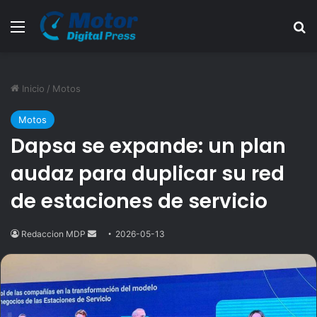
Menú
B
Inicio
/
Motos
Motos
Dapsa se expande: un plan
audaz para duplicar su red
de estaciones de servicio
Redaccion MDP
Send
2026-05-13
an
email