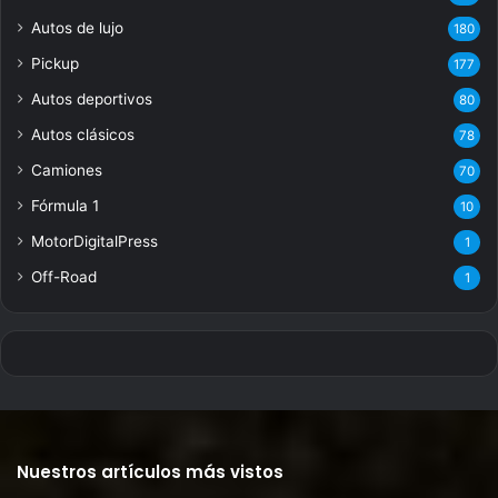
Autos de lujo
180
Pickup
177
Autos deportivos
80
Autos clásicos
78
Camiones
70
Fórmula 1
10
MotorDigitalPress
1
Off-Road
1
Nuestros artículos más vistos