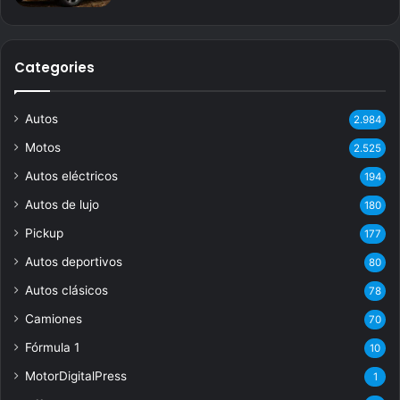
Categories
Autos
2.984
Motos
2.525
Autos eléctricos
194
Autos de lujo
180
Pickup
177
Autos deportivos
80
Autos clásicos
78
Camiones
70
Fórmula 1
10
MotorDigitalPress
1