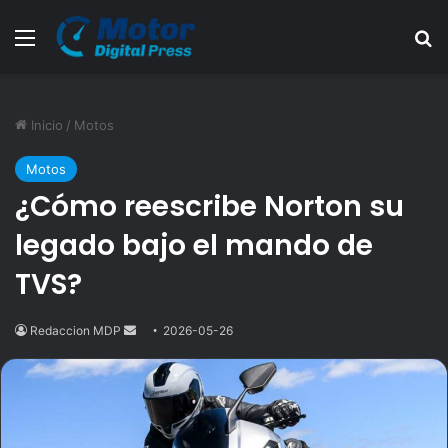
Menú
B
Inicio
/
Motos
Motos
¿Cómo reescribe Norton su
legado bajo el mando de
TVS?
Redaccion MDP
Send
2026-05-26
an
email