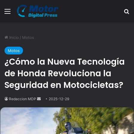
Menú
B
Inicio
/
Motos
Motos
¿Cómo la Nueva Tecnología
de Honda Revoluciona la
Seguridad en Motocicletas?
Redaccion MDP
Send
2025-12-29
an
email