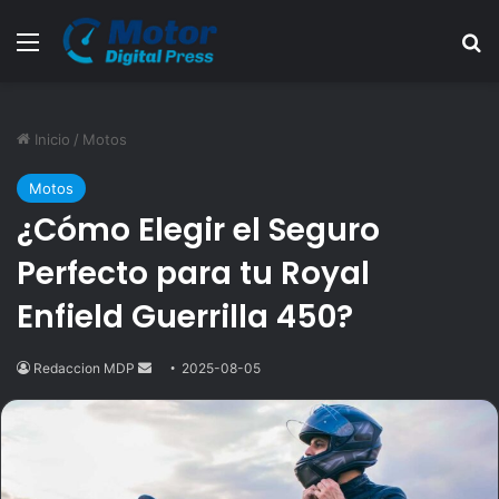
Menú
B
Inicio
/
Motos
Motos
¿Cómo Elegir el Seguro
Perfecto para tu Royal
Enfield Guerrilla 450?
Redaccion MDP
Send
2025-08-05
an
email