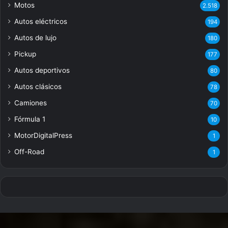
Motos
2.518
Autos eléctricos
194
Autos de lujo
180
Pickup
177
Autos deportivos
80
Autos clásicos
78
Camiones
70
Fórmula 1
10
MotorDigitalPress
1
Off-Road
1