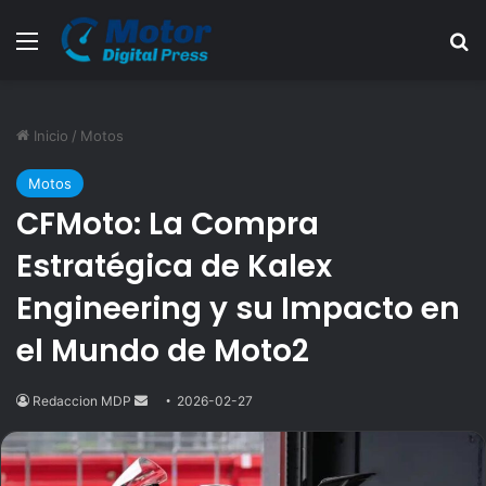
Menú
B
Inicio
/
Motos
Motos
CFMoto: La Compra
Estratégica de Kalex
Engineering y su Impacto en
el Mundo de Moto2
Redaccion MDP
Send
2026-02-27
an
email