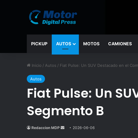
PICKUP
AUTOS
MOTOS
CAMIONES
Inicio
/
Autos
/
Fiat Pulse: Un SUV Destacado en el Co
Autos
Fiat Pulse: Un S
Segmento B
Redaccion MDP
Send
2026-06-06
an