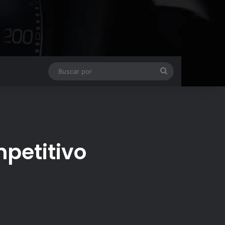
Buscar
por
mpetitivo