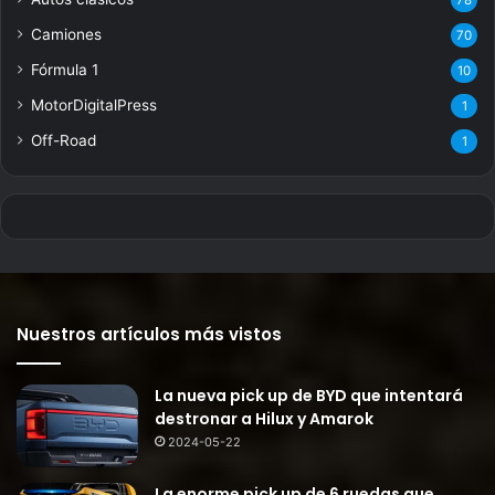
Camiones
70
Fórmula 1
10
MotorDigitalPress
1
Off-Road
1
Nuestros artículos más vistos
La nueva pick up de BYD que intentará
destronar a Hilux y Amarok
2024-05-22
La enorme pick up de 6 ruedas que