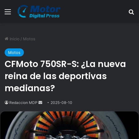
Menú
B
Inicio
/
Motos
Motos
CFMoto 750SR-S: ¿La nueva
reina de las deportivas
medianas?
Redaccion MDP
Send
2025-08-10
an
email