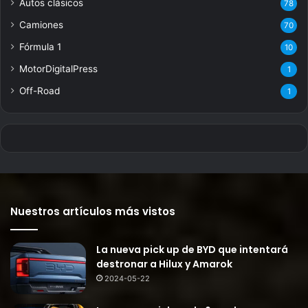
Autos clásicos
78
Camiones
70
Fórmula 1
10
MotorDigitalPress
1
Off-Road
1
Nuestros artículos más vistos
La nueva pick up de BYD que intentará
destronar a Hilux y Amarok
2024-05-22