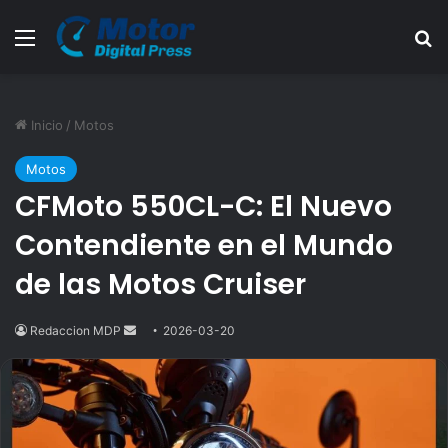
Menú
B
Inicio
/
Motos
Motos
CFMoto 550CL-C: El Nuevo
Contendiente en el Mundo
de las Motos Cruiser
Redaccion MDP
Send
2026-03-20
an
email