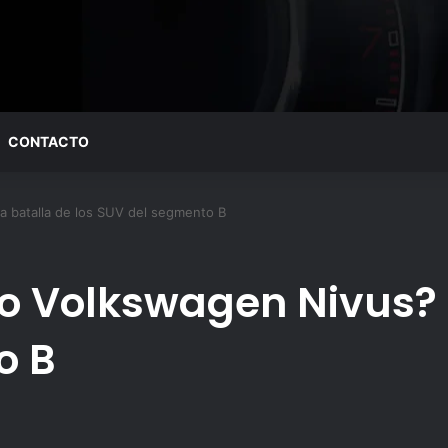
CONTACTO
a batalla de los SUV del segmento B
 o Volkswagen Nivus? 
o B