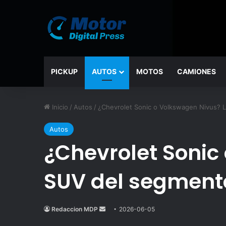
PICKUP
AUTOS
MOTOS
CAMIONES
Inicio
/
Autos
/
¿Chevrolet Sonic o Volkswagen Nivus? L
Autos
¿Chevrolet Sonic
SUV del segment
Redaccion MDP
Send
2026-06-05
an