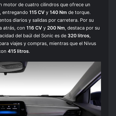
n motor de cuatro cilindros que ofrece un
o, entregando
115 CV
y
140 Nm
de torque.
tos diarios y salidas por carretera. Por su
a atrás, con
116 CV
y
200 Nm
, destaca por su
acidad del baúl del Sonic es de
320 litros
,
ra viajes y compras, mientras que el Nivus
 con
415 litros
.