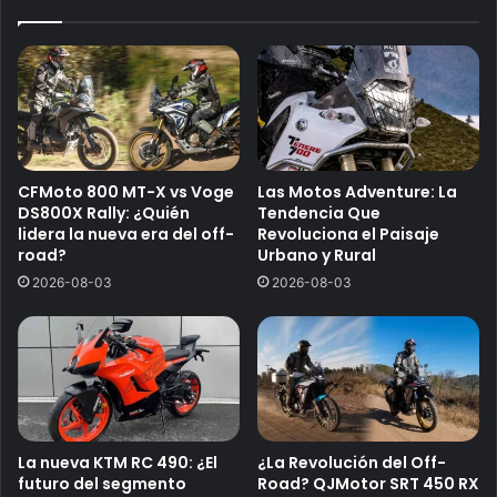
CFMoto 800 MT-X vs Voge
Las Motos Adventure: La
DS800X Rally: ¿Quién
Tendencia Que
lidera la nueva era del off-
Revoluciona el Paisaje
road?
Urbano y Rural
2026-08-03
2026-08-03
La nueva KTM RC 490: ¿El
¿La Revolución del Off-
futuro del segmento
Road? QJMotor SRT 450 RX