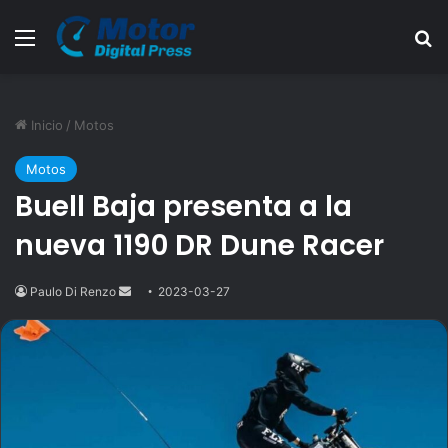
Menú
B
Inicio
/
Motos
Motos
Buell Baja presenta a la
nueva 1190 DR Dune Racer
Paulo Di Renzo
Send
2023-03-27
an
email