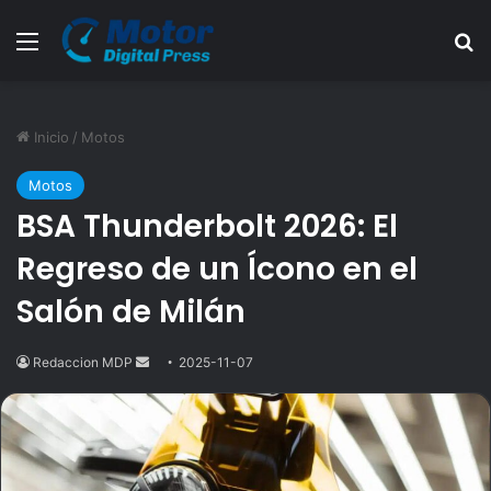
Menú
B
Inicio
/
Motos
Motos
BSA Thunderbolt 2026: El
Regreso de un Ícono en el
Salón de Milán
Redaccion MDP
Send
2025-11-07
an
email