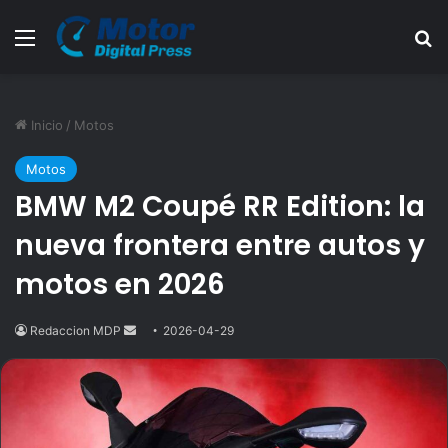
Menú
B
Inicio
/
Motos
Motos
BMW M2 Coupé RR Edition: la
nueva frontera entre autos y
motos en 2026
Redaccion MDP
Send
2026-04-29
an
email