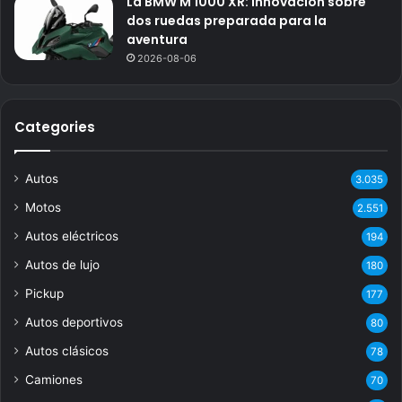
La BMW M 1000 XR: Innovación sobre
dos ruedas preparada para la
aventura
2026-08-06
Categories
Autos
3.035
Motos
2.551
Autos eléctricos
194
Autos de lujo
180
Pickup
177
Autos deportivos
80
Autos clásicos
78
Camiones
70