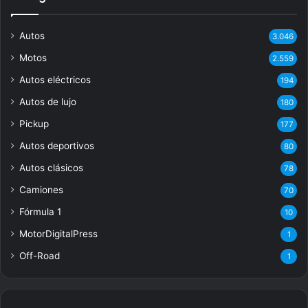
Autos
3.046
Motos
2.559
Autos eléctricos
194
Autos de lujo
180
Pickup
177
Autos deportivos
80
Autos clásicos
78
Camiones
70
Fórmula 1
10
MotorDigitalPress
1
Off-Road
1