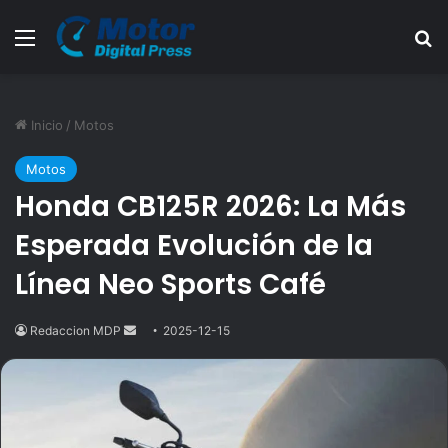
Menú
B
Inicio
/
Motos
Motos
Honda CB125R 2026: La Más
Esperada Evolución de la
Línea Neo Sports Café
Redaccion MDP
Send
2025-12-15
an
email