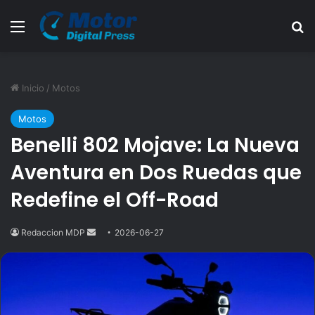
Menú
B
Inicio
/
Motos
Motos
Benelli 802 Mojave: La Nueva
Aventura en Dos Ruedas que
Redefine el Off-Road
Redaccion MDP
Send
2026-06-27
an
email