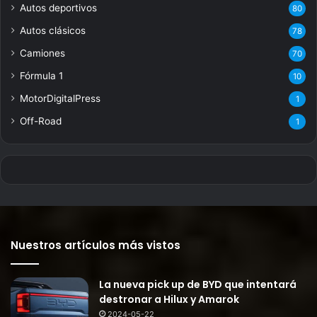
Autos deportivos
80
Autos clásicos
78
Camiones
70
Fórmula 1
10
MotorDigitalPress
1
Off-Road
1
Nuestros artículos más vistos
La nueva pick up de BYD que intentará
destronar a Hilux y Amarok
2024-05-22