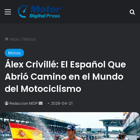
Menú
B
Inicio
/
Motos
Motos
Álex Crivillé: El Español Que
Abrió Camino en el Mundo
del Motociclismo
Redaccion MDP
Send
2026-04-21
an
email