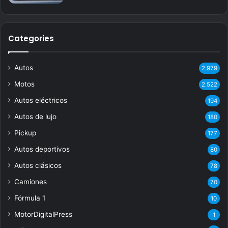
Categories
Autos
2.979
Motos
2.522
Autos eléctricos
194
Autos de lujo
180
Pickup
177
Autos deportivos
80
Autos clásicos
78
Camiones
70
Fórmula 1
10
MotorDigitalPress
1