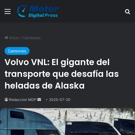
Menú
B
Inicio
/
Camiones
Camiones
Volvo VNL: El gigante del
transporte que desafía las
heladas de Alaska
Redaccion MDP
Send
2025-07-20
an
email