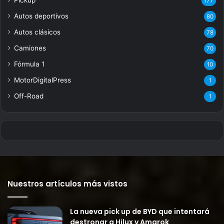
Pickup
177
Autos deportivos
80
Autos clásicos
78
Camiones
70
Fórmula 1
10
MotorDigitalPress
1
Off-Road
1
Nuestros artículos más vistos
La nueva pick up de BYD que intentará
destronar a Hilux y Amarok