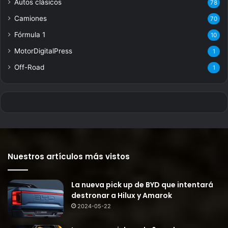
Autos clásicos
78
Camiones
70
Fórmula 1
10
MotorDigitalPress
1
Off-Road
1
Nuestros artículos más vistos
La nueva pick up de BYD que intentará
destronar a Hilux y Amarok
2024-05-22