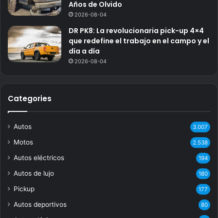
Años de Olvido
2026-08-04
DR PK8: La revolucionaria pick-up 4×4
que redefine el trabajo en el campo y el
día a día
2026-08-04
Categories
Autos
3.007
Motos
2.538
Autos eléctricos
194
Autos de lujo
180
Pickup
177
Autos deportivos
80