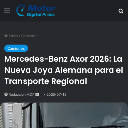
Menú
B
Inicio
/
Camiones
Camiones
Mercedes-Benz Axor 2026: La
Nueva Joya Alemana para el
Transporte Regional
Redaccion MDP
Send
2025-07-15
an
email