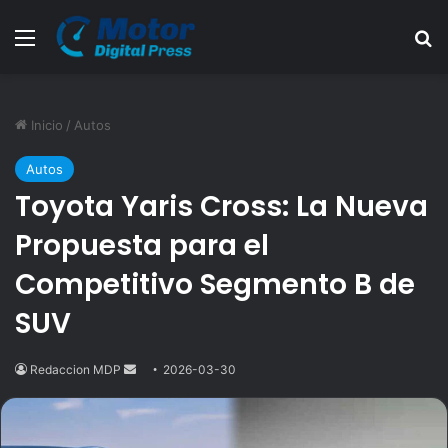
Menú
B
Inicio
/
Autos
Autos
Toyota Yaris Cross: La Nueva
Propuesta para el
Competitivo Segmento B de
SUV
Redaccion MDP
Send
2026-03-30
an
email