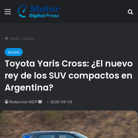
Menú
B
Inicio
/
Autos
Autos
Toyota Yaris Cross: ¿El nuevo
rey de los SUV compactos en
Argentina?
Redaccion MDP
Send
2026-06-03
an
email