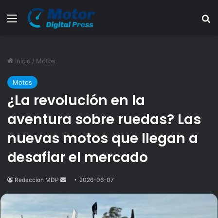
Menú
B
Inicio
/
Motos
Motos
¿La revolución en la
aventura sobre ruedas? Las
nuevas motos que llegan a
desafiar el mercado
Redaccion MDP
Send
2026-06-07
an
email