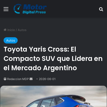
Menú
B
Inicio
/
Autos
Autos
Toyota Yaris Cross: El
Compacto SUV que Lidera en
el Mercado Argentino
Redaccion MDP
Send
2026-06-01
an
email