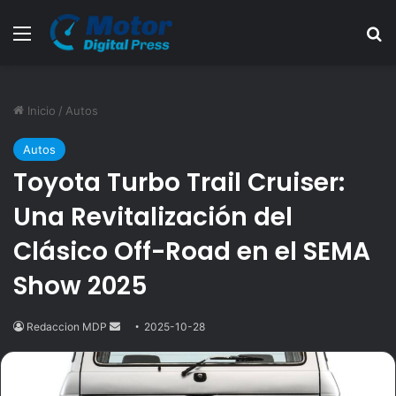
Menú
B
Inicio
/
Autos
Autos
Toyota Turbo Trail Cruiser:
Una Revitalización del
Clásico Off-Road en el SEMA
Show 2025
Redaccion MDP
Send
2025-10-28
an
email