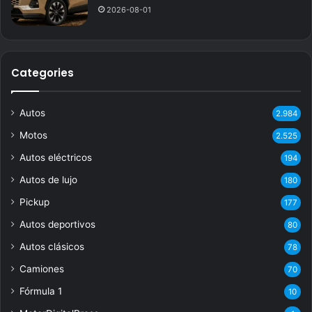
2026-08-01
Categories
Autos
2.984
Motos
2.525
Autos eléctricos
194
Autos de lujo
180
Pickup
177
Autos deportivos
80
Autos clásicos
78
Camiones
70
Fórmula 1
10