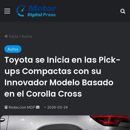
Menú
B
Inicio
/
Autos
Autos
Toyota se Inicia en las Pick-
ups Compactas con su
Innovador Modelo Basado
en el Corolla Cross
Redaccion MDP
Send
2026-05-24
an
email