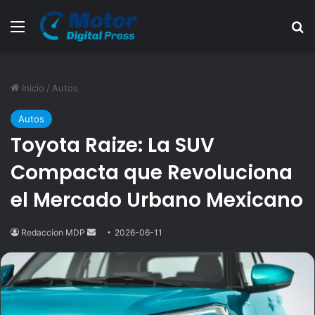
Menú
B
Inicio
/
Autos
Autos
Toyota Raize: La SUV
Compacta que Revoluciona
el Mercado Urbano Mexicano
Redaccion MDP
Send
2026-06-11
an
email