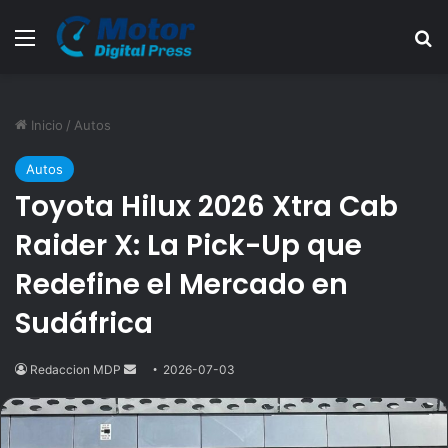
Menú
B
Inicio
/
Autos
Autos
Toyota Hilux 2026 Xtra Cab
Raider X: La Pick-Up que
Redefine el Mercado en
Sudáfrica
Redaccion MDP
Send
2026-07-03
an
email