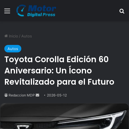
Menú
B
Inicio
/
Autos
Autos
Toyota Corolla Edición 60
Aniversario: Un Ícono
Revitalizado para el Futuro
Redaccion MDP
Send
2026-05-12
an
email