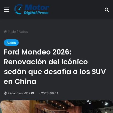
Menú
B
Inicio
/
Autos
Autos
Ford Mondeo 2026:
Renovación del icónico
sedán que desafía a los SUV
en China
Redaccion MDP
Send
2026-06-11
an
email