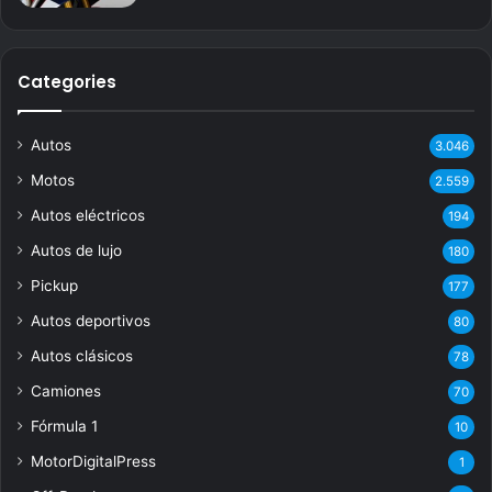
Categories
Autos
3.046
Motos
2.559
Autos eléctricos
194
Autos de lujo
180
Pickup
177
Autos deportivos
80
Autos clásicos
78
Camiones
70
Fórmula 1
10
MotorDigitalPress
1