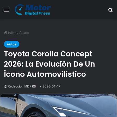
Menú
B
Inicio
/
Autos
Autos
Toyota Corolla Concept
2026: La Evolución De Un
Ícono Automovilístico
Redaccion MDP
Send
2026-01-17
an
email