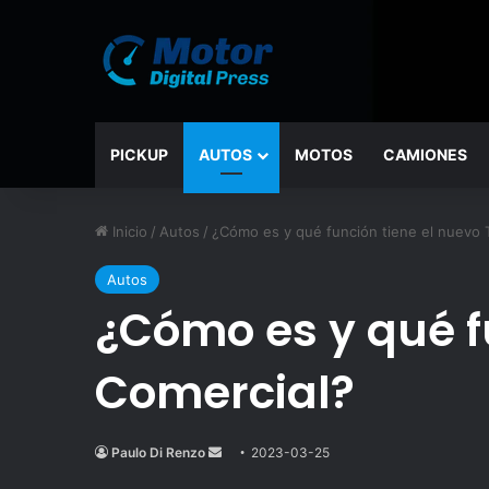
PICKUP
AUTOS
MOTOS
CAMIONES
Inicio
/
Autos
/
¿Cómo es y qué función tiene el nuevo 
Autos
¿Cómo es y qué f
Comercial?
Paulo Di Renzo
Send
2023-03-25
an