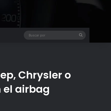
Buscar
por
eep, Chrysler o
 el airbag