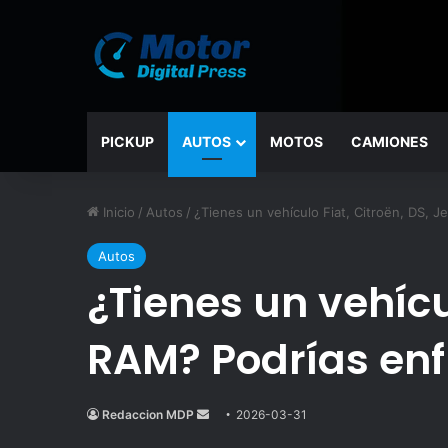
PICKUP
AUTOS
MOTOS
CAMIONES
Inicio
/
Autos
/
¿Tienes un vehículo Fiat, Citroën, DS, 
Autos
¿Tienes un vehícul
RAM? Podrías enf
Redaccion MDP
Send
2026-03-31
an