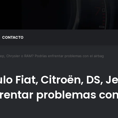
CONTACTO
Jeep, Chrysler o RAM? Podrías enfrentar problemas con el airbag
o Fiat, Citroën, DS, J
rentar problemas con