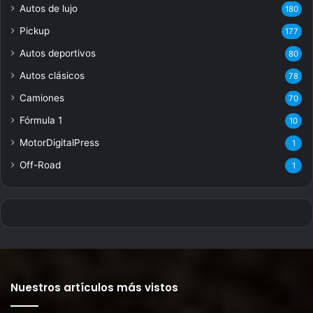
Autos de lujo
180
Pickup
177
Autos deportivos
80
Autos clásicos
78
Camiones
70
Fórmula 1
10
MotorDigitalPress
1
Off-Road
1
Nuestros artículos más vistos