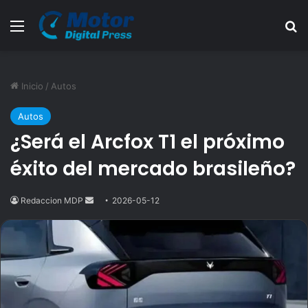
Menú
B
Inicio
/
Autos
Autos
¿Será el Arcfox T1 el próximo
éxito del mercado brasileño?
Redaccion MDP
Send
2026-05-12
an
email