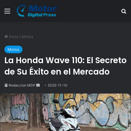
Menú
B
Inicio
/
Motos
Motos
La Honda Wave 110: El Secreto
de Su Éxito en el Mercado
Redaccion MDP
Send
2025-11-10
an
email