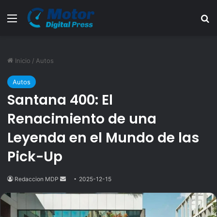
Menú
B
Inicio
/
Autos
Autos
Santana 400: El
Renacimiento de una
Leyenda en el Mundo de las
Pick-Up
Redaccion MDP
Send
2025-12-15
an
email