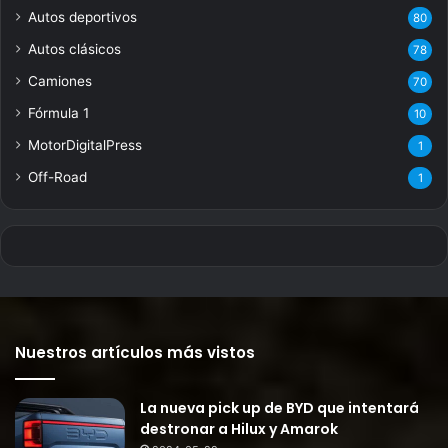
Autos deportivos
80
Autos clásicos
78
Camiones
70
Fórmula 1
10
MotorDigitalPress
1
Off-Road
1
Nuestros artículos más vistos
La nueva pick up de BYD que intentará
destronar a Hilux y Amarok