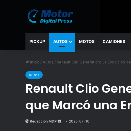
PICKUP
AUTOS
MOTOS
CAMIONES
Inicio
/
Autos
/
Renault Clio Generation: La Evolución d
Autos
Renault Clio Gene
que Marcó una E
Redaccion MDP
Send
2025-07-10
an