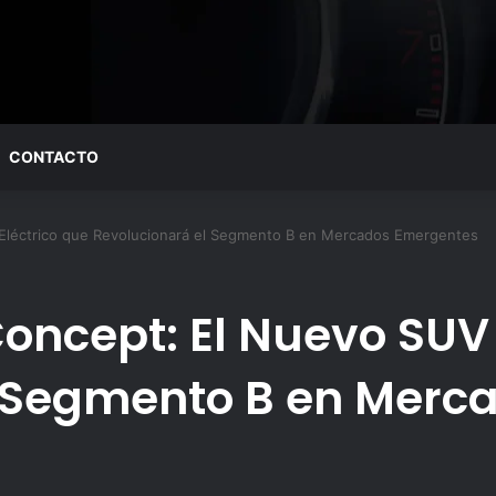
CONTACTO
 Eléctrico que Revolucionará el Segmento B en Mercados Emergentes
oncept: El Nuevo SUV 
l Segmento B en Merc