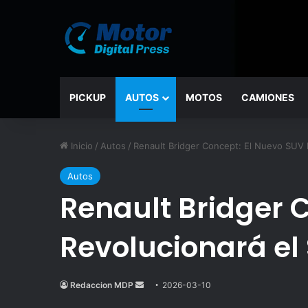
PICKUP
AUTOS
MOTOS
CAMIONES
Inicio
/
Autos
/
Renault Bridger Concept: El Nuevo SUV
Autos
Renault Bridger C
Revolucionará e
Redaccion MDP
Send
2026-03-10
an