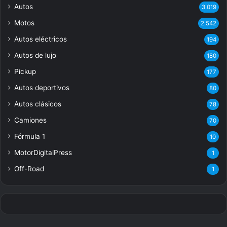
Autos
3.019
Motos
2.542
Autos eléctricos
194
Autos de lujo
180
Pickup
177
Autos deportivos
80
Autos clásicos
78
Camiones
70
Fórmula 1
10
MotorDigitalPress
1
Off-Road
1