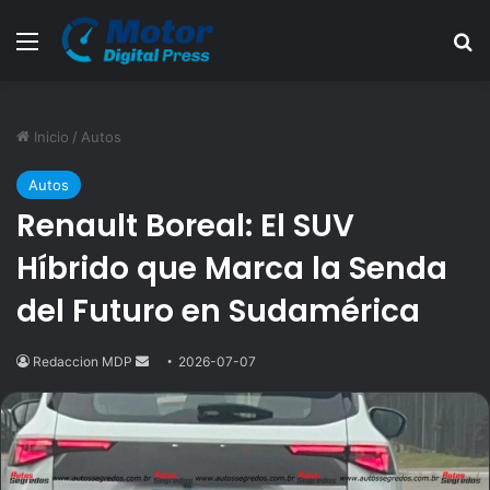
Menú
B
Inicio
/
Autos
Autos
Renault Boreal: El SUV
Híbrido que Marca la Senda
del Futuro en Sudamérica
Redaccion MDP
Send
2026-07-07
an
email