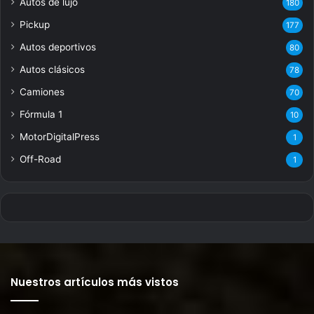
Autos de lujo
180
Pickup
177
Autos deportivos
80
Autos clásicos
78
Camiones
70
Fórmula 1
10
MotorDigitalPress
1
Off-Road
1
Nuestros artículos más vistos