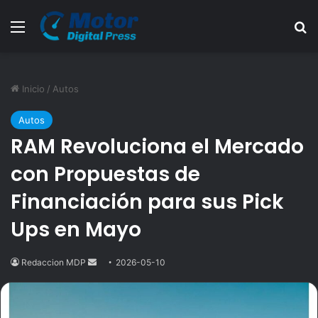
Menú
B
Inicio
/
Autos
Autos
RAM Revoluciona el Mercado
con Propuestas de
Financiación para sus Pick
Ups en Mayo
Redaccion MDP
Send
2026-05-10
an
email