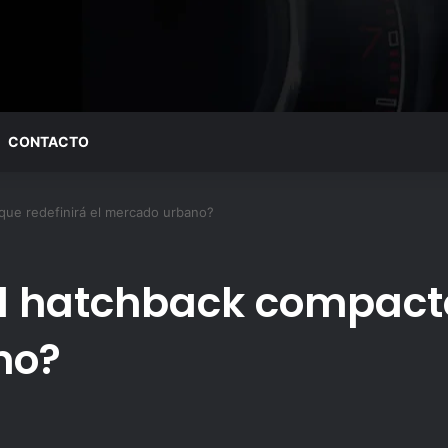
CONTACTO
que redefinirá el mercado urbano?
l hatchback compacto
no?