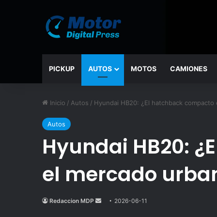
PICKUP
AUTOS
MOTOS
CAMIONES
Inicio
/
Autos
/
Hyundai HB20: ¿El hatchback compacto 
Autos
Hyundai HB20: ¿E
el mercado urba
Redaccion MDP
Send
2026-06-11
an